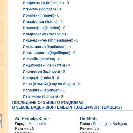
Иффецхайм (Iffezheim)
- 0
Иггинген (Iggingen)
- 0
Иринген (Ihringen)
- 0
Ильсфельд (Ilsfeld)
- 0
Ильсхофен (Ilshofen)
- 0
Ильфесхайм (Ilvesheim)
- 1
Иммендинген (Immendingen)
- 0
Импфлинген (Impflingen)
- 0
Ингельфинген (Ingelfingen)
- 0
Инсхайм (Insheim)
- 0
Инцигкофен (Inzigkofen)
- 0
Инцлинген (Inzlingen)
- 0
.
Ирндорф (Irndorf)
- 0
Исни (Альгой) (Isny im Allgäu)
- 2
Испринген (Ispringen)
- 0
Иттлинген (Ittlingen)
- 0
ПОСЛЕДНИЕ ОТЗЫВЫ О РОДДОМАХ
В ЗЕМЛЕ БАДЕН-ВЮРТЕМБЕРГ (BADEN-WÜRTTEMBERG)
St. Hedwig-Klinik
Uniklinik
Город :
Mannheim
Город :
Freiburg im Breisgau
Рейтинг :
5
Рейтинг :
5