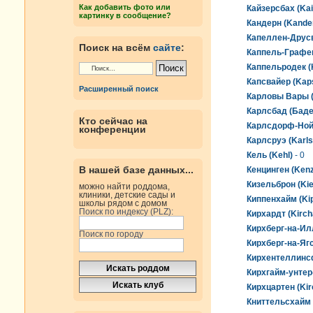
Как добавить фото или
Кайзерсбах (Ka
картинку в сообщение?
Кандерн (Kande
Капеллен-Друсв
Поиск на всём
сайте
:
Каппель-Графен
Каппельродек (
Капсвайер (Kap
Расширенный поиск
Карловы Вары (
Карлсбад (Баден
Кто сейчас на
Карлсдорф-Нойт
конференции
Карлсруэ (Karls
Кель (Kehl)
- 0
В нашей базе данных...
Кенцинген (Kenz
Кизельброн (Kie
можно найти роддома,
клиники, детские сады и
Киппенхайм (Ki
школы рядом с домом
Поиск по индексу (PLZ):
Кирхардт (Kirch
Кирхберг-на-Илле
Поиск по городу
Кирхберг-на-Ягс
Кирхентеллинсфу
Кирхгайм-унтер-
Кирхцартен (Kir
Книттельсхайм (