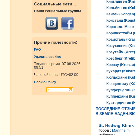
Книтлинген (Knit
Социальные сети...
Кольбинген (Kol
Наши социальные группы
Кёнген (Köngen)
Констанц (Konst
Корнталь-Мюнхи
Корнвестхайм (
Крайхталь (Krai
Прочие полезности:
Краухенвис (Kr
FAQ
Краутайм (Ягст)
Удалить cookies
Кресберг (Kreßb
Текущее время: 07.08.2026
Кронау (Kronau)
09:51
Кухардт (Kuhard
Часовой пояс:
UTC+02:00
Кюльсхайм (Kül
Cookie-Policy
Кюнцельзау (Kü
Купферцелль (Ku
Куппенхайм (Ku
Кустердинген (K
ПОСЛЕДНИЕ ОТЗЫ
В ЗЕМЛЕ БАДЕН-В
St. Hedwig-Klinik
Город :
Mannheim