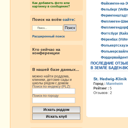
Как добавить фото или
Файхинген-на-Эн
картинку в сообщение?
Фельберг (Vellb
Ферингенштадт 
Поиск на всём
сайте
:
Филлинген-Швен
Филлингендорф (
Фогтсбург (Кайз
Расширенный поиск
Фёренбах (Vöhr
Фолькертсхаузе
Кто сейчас на
Фольмерсвайлер
конференции
Фордервайдента
ПОСЛЕДНИЕ ОТЗЫ
В ЗЕМЛЕ БАДЕН-В
В нашей базе данных...
можно найти роддома,
St. Hedwig-Klinik
клиники, детские сады и
школы рядом с домом
Город :
Mannheim
Поиск по индексу (PLZ):
Рейтинг :
5
Отзывов : 2
Поиск по городу