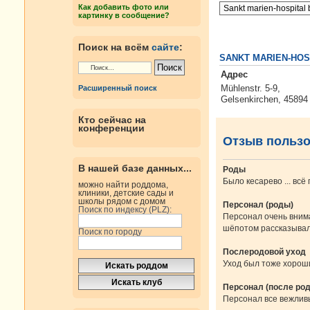
Как добавить фото или
картинку в сообщение?
Поиск на всём
сайте
:
SANKT MARIEN-HOS
Адрес
Mühlenstr. 5-9,
Расширенный поиск
Gelsenkirchen, 45894
Кто сейчас на
конференции
Отзыв польз
В нашей базе данных...
Роды
Было кесарево ... всё
можно найти роддома,
клиники, детские сады и
школы рядом с домом
Персонал (роды)
Поиск по индексу (PLZ):
Персонал очень вним
шёпотом рассказывала 
Поиск по городу
Послеродовой уход
Уход был тоже хорош
Персонал (после род
Персонал все вежливы