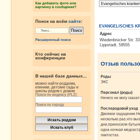
Как добавить фото или
картинку в сообщение?
Поиск на всём
сайте
:
EVANGELISCHES K
Адрес
Wiedenbrücker Str. 33
Расширенный поиск
Lippstadt, 59555
Кто сейчас на
конференции
Отзыв польз
В нашей базе данных...
Роды
ЭКС
можно найти роддома,
клиники, детские сады и
школы рядом с домом
Персонал (роды)
Поиск по индексу (PLZ):
Ничего не могу сказа
Поиск по городу
Послеродовой уход
Двоякое ощущение.Не
несколько раз,что вы
дни,приносили бутыл
одна ночная медсестр
лактостаз.