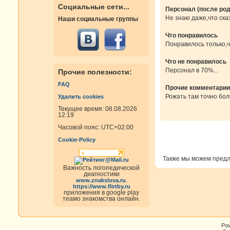
Социальные сети...
Персонал (после род
Не знаю даже,что сказ
Наши социальные группы
Что понравилось
Понравилось только,ч
Что не понравилось
Персонал в 70%...
Прочие полезности:
FAQ
Прочие комментарии
Рожать там точно бол
Удалить cookies
Текущее время: 08.08.2026
12:19
Часовой пояс:
UTC+02:00
Cookie-Policy
Также мы можем пред
Важность логопедической
диагностики
.
www.znakslova.ru
https://www.flirtby.ru
приложения в google play
теамо знакомства онлайн.
Po