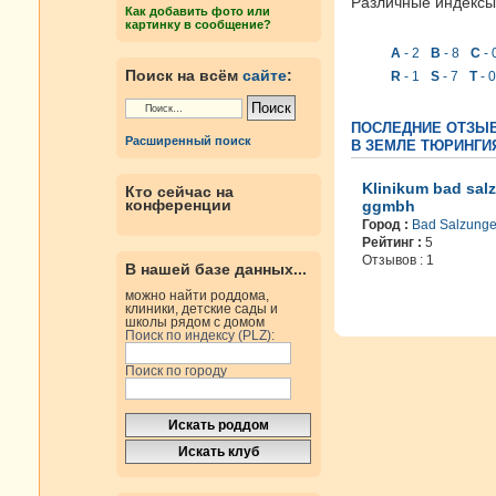
Различные индексы 
Как добавить фото или
картинку в сообщение?
A
- 2
B
- 8
C
- 
Поиск на всём
сайте
:
R
- 1
S
- 7
T
- 0
ПОСЛЕДНИЕ ОТЗЫ
Расширенный поиск
В ЗЕМЛЕ ТЮРИНГИЯ
Klinikum bad sal
Кто сейчас на
конференции
ggmbh
Город :
Bad Salzung
Рейтинг :
5
Отзывов : 1
В нашей базе данных...
можно найти роддома,
клиники, детские сады и
школы рядом с домом
Поиск по индексу (PLZ):
Поиск по городу