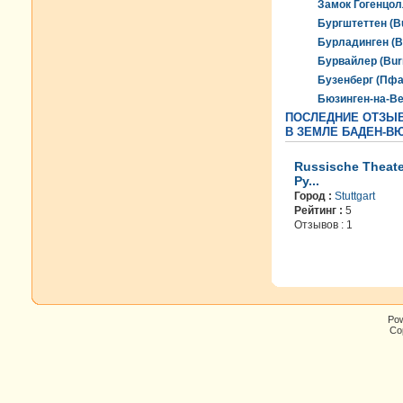
Замок Гогенцолл
Бургштеттен (Bu
Бурладинген (B
Бурвайлер (Burr
Бузенберг (Пфа
Бюзинген-на-Ве
ПОСЛЕДНИЕ ОТЗЫВ
В ЗЕМЛЕ БАДЕН-В
Russische Theate
Ру...
Город :
Stuttgart
Рейтинг :
5
Отзывов : 1
Po
Cop