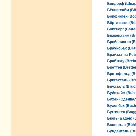
Бондорф (Шварц
Бённигхайм (Bö
Бопфинген (Bop
Бёртлинген (Bör
Боксберг (Баден
Бракенхайм (Br
Бройнлинген (Br
Браунсбах (Bra
Брайзах-на-Рейн
Брайтнау (Breit
Бреттен (Brette
Бретцфельд (Br
Бригахталь (Bri
Брухзаль (Bruc
Бубсхайм (Bub
Бухен (Оденвал
Бухенбах (Buch
Буггинген (Bugg
Бюль (Баден) (B
Бюлертан (Bühl
Бунденталь (Bu