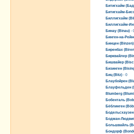
Битигхайм (Баде
Битигхайм-Бисси
Биллигхайм (Bil
Биллигхайм-Инг
Бинау (Binau)
- 
Бинген-на-Рейне
Бинцен (Binzen)
Биренбах (Bire
Бирквайлер (Bir
Бишвайер (Bisc
Бизинген (Bisin
Биц (Bitz)
- 0
Блаубойрен (Bl
Блауфельден (B
Blumberg (Blum
Бобенталь (Bob
Бёблинген (Böbl
Бодельсхаузен 
Бодман-Людвиг
Большвайль (Bo
Бондорф (Bondo