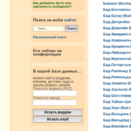
Как добавить фото или
Бакнанг (Backn
картинку в сообщение?
Бад-Беллинген (
Бад-Бухау (Bad
Поиск на всём
сайте
:
Бад-Дитценбах 
Бад-Дюрхайм (B
Бад-Фридрихсхал
Расширенный поиск
Бад-Херренальб
Бад-Кроцинген 
Кто сейчас на
Бад-Либенцелль 
конференции
Бад-Мергентхай
Бад-Петерсталь-
В нашей базе данных...
Бад-Раппенау (
Бад-Риппольдза
можно найти роддома,
клиники, детские сады и
Бад-Зекинген (
школы рядом с домом
Поиск по индексу (PLZ):
Бад-Заульгау (
Бад-Шуссенрид 
Поиск по городу
Бад-Тайнах-Цаф
Бад-Урах (Bad 
Бад-Вальдзее (
Бад-Вильдбад (
Бад-Вимпфен (