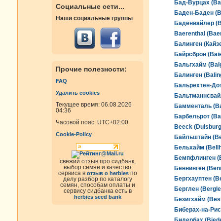
Бад-Вурцах (Ba
Социальные сети...
Баден-Баден (B
Наши социальные группы
Баденвайлер (B
Baerenthal (Bae
Балинген (Кайзе
Байрсброн (Bai
Бальгхайм (Bal
Прочие полезности:
Балинген (Balin
FAQ
Бальрехтен-Дотт
Удалить cookies
Бальтманнсвайл
Текущее время: 06.08.2026
Бамменталь (B
04:36
Барбельрот (Bar
Часовой пояс:
UTC+02:00
Beeck (Duisburg
Cookie-Policy
Байльштайн (Bei
Бельхайм (Bell
Бемпфлинген (B
свежий отзыв про сидбанк,
выбор семян и качество
Беннинген (Ben
сервиса в
по
отзыв о herbies
Бергхауптен (B
делу разбор по каталогу
семян, способам оплаты и
Берглен (Bergle
сервису сидбанка есть в
herbies seed bank
Безигхайм (Bes
Биберах-на-Рисе
Бидербах (Bied