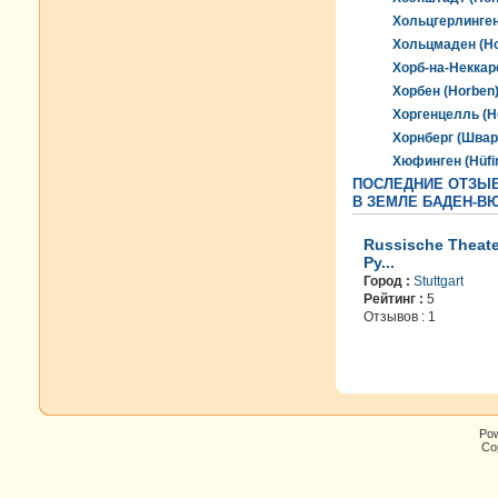
Хольцгерлинген 
Хольцмаден (H
Хорб-на-Неккар
Хорбен (Horben
Хоргенцелль (Ho
Хорнберг (Швар
Хюфинген (Hüfi
ПОСЛЕДНИЕ ОТЗЫВ
В ЗЕМЛЕ БАДЕН-В
Russische Theate
Ру...
Город :
Stuttgart
Рейтинг :
5
Отзывов : 1
Po
Cop