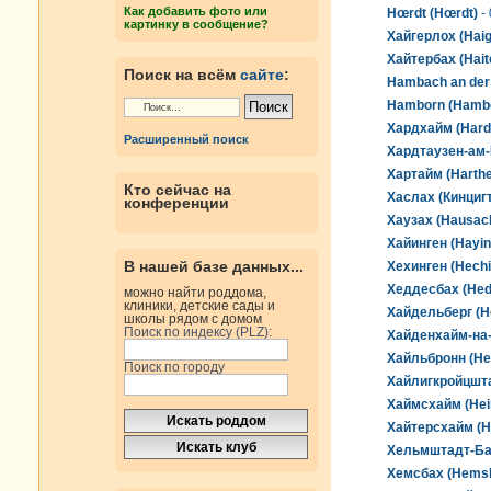
Как добавить фото или
Hœrdt (Hœrdt)
- 
картинку в сообщение?
Хайгерлох (Haig
Хайтербах (Hait
Поиск на всём
сайте
:
Hambach an der
Hamborn (Hamb
Хардхайм (Hard
Расширенный поиск
Хардтаузен-ам-
Хартайм (Harth
Кто сейчас на
Хаслах (Кинцигт
конференции
Хаузах (Hausac
Хайинген (Hayin
В нашей базе данных...
Хехинген (Hech
Хеддесбах (Hed
можно найти роддома,
клиники, детские сады и
Хайдельберг (He
школы рядом с домом
Поиск по индексу (PLZ):
Хайденхайм-на-
Хайльбронн (Hei
Поиск по городу
Хайлигкройцштай
Хаймсхайм (He
Хайтерсхайм (H
Хельмштадт-Бар
Хемсбах (Hems