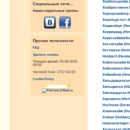
Хербольцхайм (
Социальные сети...
Хербрехтинген (
Наши социальные группы
Хергерсвайлер (
Херольдстатт (H
Херренберг (He
Херришрид (Herr
Херксхаймвейхе
Прочие полезности:
Хессигхайм (He
FAQ
Хеттинген (Hett
Удалить cookies
Heubach (Heuba
Текущее время: 09.08.2026
Хойхельхайм-Кл
09:00
Хойхлинген (Heu
Часовой пояс:
UTC+02:00
Хойвайлер (Heuw
Cookie-Policy
Хильдрицхаузен 
Хильцинген (Hil
Хинтерцартен (H
Хирлинген (Hirrl
Hochstatt (Deuts
Хоккенхайм (Ho
Хоберг (Hohberg
Hohenentringen 
Хоэнштадт (Hoh