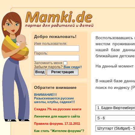
Добро пожаловать!
Воспользовавшись 
местом проживания
Имя пользователя:
нашей базе данны
Пароль:
ближайшие детские 
Запомнить меня
На данный момент
Забыли пароль?
Вам сюда!!
В нашей базе дан
Обратите внимание
поиск по индексу 
ВНИМАНИЕ!!!
Разыскиваются русские
школы, клубы, садики!!!
Cкидка 7% на русские книги
Линеечки для нашего сайта
Правила форума. 17.11.2011
Как стать "Жителем форума"?