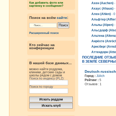
Как добавить фото или
Ахен (Aachen)
-
картинку в сообщение?
Ахаус (Ahaus)
-
Ален (Ahlen)
- 0
Поиск на всём
сайте
:
Альфтер (Alfter
Альпы (Alpen)
-
Альсдорф (Alsd
Расширенный поиск
Альтена (Altena
Анрёхте (Anröch
Кто сейчас на
Арнсберг (Arns
конференции
Аттендорн (Atte
ПОСЛЕДНИЕ ОТЗЫВ
В ЗЕМЛЕ СЕВЕРНЫ
В нашей базе данных...
можно найти роддома,
Deutsch-russisch
клиники, детские сады и
школы рядом с домом
Город :
Jülich
Поиск по индексу (PLZ):
Рейтинг :
5
Отзывов : 1
Поиск по городу