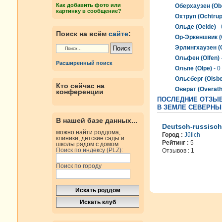
Как добавить фото или
Оберхаузен (Ob
картинку в сообщение?
Охтруп (Ochtrup
Ольде (Oelde)
- 
Поиск на всём
сайте
:
Ор-Эркеншвик (
Эрлингхаузен (
Ольфен (Olfen)
Расширенный поиск
Ольпе (Olpe)
- 0
Ольсберг (Olsbe
Кто сейчас на
Оверат (Overath
конференции
ПОСЛЕДНИЕ ОТЗЫВ
В ЗЕМЛЕ СЕВЕРНЫ
В нашей базе данных...
Deutsch-russisch
можно найти роддома,
Город :
Jülich
клиники, детские сады и
Рейтинг :
5
школы рядом с домом
Поиск по индексу (PLZ):
Отзывов : 1
Поиск по городу