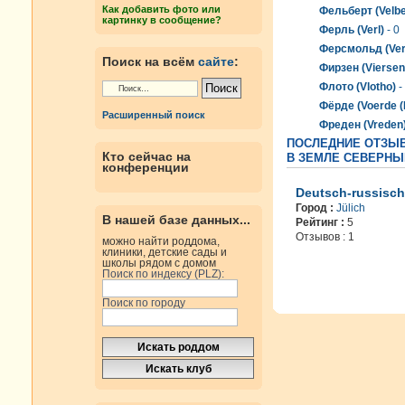
Как добавить фото или
Фельберт (Velbe
картинку в сообщение?
Ферль (Verl)
- 0
Ферсмольд (Ver
Поиск на всём
сайте
:
Фирзен (Viersen
Флото (Vlotho)
-
Фёрде (Voerde (
Расширенный поиск
Фреден (Vreden
ПОСЛЕДНИЕ ОТЗЫВ
Кто сейчас на
В ЗЕМЛЕ СЕВЕРНЫ
конференции
Deutsch-russisch
Город :
Jülich
В нашей базе данных...
Рейтинг :
5
Отзывов : 1
можно найти роддома,
клиники, детские сады и
школы рядом с домом
Поиск по индексу (PLZ):
Поиск по городу