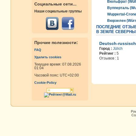
Вюльфрат (Wülf
Социальные сети...
Вупперталь (Wu
Наши социальные группы
Wuppertal-Crone
Вюрзелен (Würs
ПОСЛЕДНИЕ ОТЗЫВ
В ЗЕМЛЕ СЕВЕРНЫ
Прочие полезности:
Deutsch-russisch
Город :
Jülich
FAQ
Рейтинг :
5
Удалить cookies
Отзывов : 1
Текущее время: 07.08.2026
01:04
Часовой пояс:
UTC+02:00
Cookie-Policy
Po
Cop