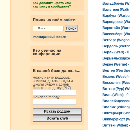
Как добавить фото или
Вальдбрёль (Wa
картинку в сообщение?
Вальтроп (Waltr
Варбург (Warbu
Поиск на всём
сайте
:
Варендорф (War
Варштайн (Wars
Вассенберг (Wa
Расширенный поиск
Вегберг (Wegbe
Вердоль (Werdo
Кто сейчас на
Верль (Werl)
- 0
конференции
Вермельскирхен
Верне (Werne)
-
В нашей базе данных...
Вертер (Werther
Везель (Wesel)
можно найти роддома,
клиники, детские сады и
Весселинг (Wes
школы рядом с домом
Поиск по индексу (PLZ):
Веттер (Рур) (We
Виль (Wiehl)
- 0
Поиск по городу
Виллебадессен 
Виллих (Willich)
Винтерберг (Win
Випперфюрт (Wi
Виттен (Witten)
-