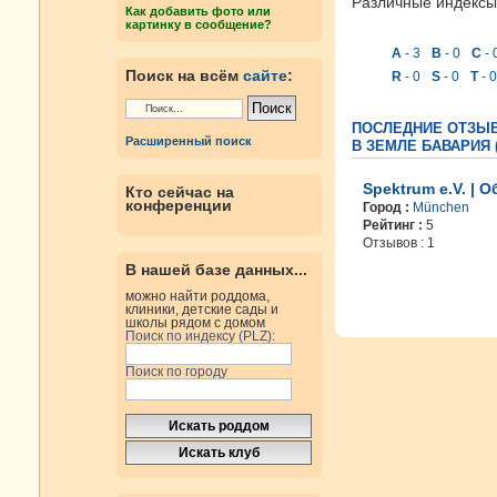
Различные индексы 
Как добавить фото или
картинку в сообщение?
A
- 3
B
- 0
C
- 
Поиск на всём
сайте
:
R
- 0
S
- 0
T
- 0
ПОСЛЕДНИЕ ОТЗЫВ
Расширенный поиск
В ЗЕМЛЕ БАВАРИЯ 
Spektrum e.V. | 
Кто сейчас на
конференции
Город :
München
Рейтинг :
5
Отзывов : 1
В нашей базе данных...
можно найти роддома,
клиники, детские сады и
школы рядом с домом
Поиск по индексу (PLZ):
Поиск по городу