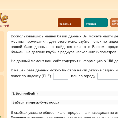
детс
роддома
отзывы
клу
Воспользовавшись нашей базой данных Вы можете найти де
местом проживания. Для этого используйте поиск по инде
нашей базе данных не найдется ничего в Вашем городе,
ближайшие детские клубы в радиусе нескольких километров.
На данный момент наш сайт содержит информацию о
158
де
В нашей базе данных можно
быстро
найти детские садики 
поиск по индексу (PLZ)
или по городу
В скобках указано общее число городов, начинающихся на эт
Различные индексы для одного и того же города пока не учи
?