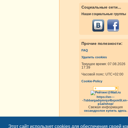
Социальные сети...
Наши социальные группы
Прочие полезности:
FAQ
Удалить cookies
Текущее время: 07.08.2026
17:39
Часовой пояс:
UTC+02:00
Cookie-Policy
https://xn---
-7sbbargadqmrqs4bqxm5l.xn-
p1ai/shop/
Свежая информация
.
оксандролон купить здесь
Этот сайт использует cookies для обеспечения своей к