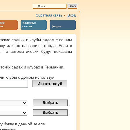
Обратная связь
•
Вход
кие
полезные
бы
статьи
форум
тские садики и клубы рядом с вашим
ксу или по названию города. Если в
 то автоматически будут показаны
тских садах и клубах в Германии.
или клубы с домом используя
у букву в данной земле.
тываются.