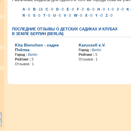
A
- 0
B
- 18
C
- 0
D
- 0
E
- 0
F
- 0
G
- 0
H
- 0
I
- 0
J
- 0
K
-
R
- 0
S
- 0
T
- 0
U
- 0
V
- 0
W
- 0
X
- 0
Y
- 0
Z
- 0
ПОСЛЕДНИЕ ОТЗЫВЫ О ДЕТСКИХ САДИКАХ И КЛУБАХ
В ЗЕМЛЕ БЕРЛИН (BERLIN)
Kita Bienchen - садик
Karussell e.V.
Пчёлка
Город :
Berlin
Город :
Berlin
Рейтинг :
5
Рейтинг :
5
Отзывов : 1
Отзывов : 1
.