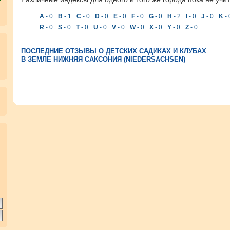
A
- 0
B
- 1
C
- 0
D
- 0
E
- 0
F
- 0
G
- 0
H
- 2
I
- 0
J
- 0
K
- 
R
- 0
S
- 0
T
- 0
U
- 0
V
- 0
W
- 0
X
- 0
Y
- 0
Z
- 0
ПОСЛЕДНИЕ ОТЗЫВЫ О ДЕТСКИХ САДИКАХ И КЛУБАХ
В ЗЕМЛЕ НИЖНЯЯ САКСОНИЯ (NIEDERSACHSEN)
.