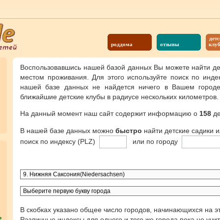
детс
роддома
отзывы
клу
Воспользовавшись нашей базой данных Вы можете найти де
местом проживания. Для этого используйте поиск по инде
нашей базе данных не найдется ничего в Вашем городе,
ближайшие детские клубы в радиусе нескольких километров.
На данный момент наш сайт содержит информацию о
158
де
В нашей базе данных можно
быстро
найти детские садики 
поиск по индексу (PLZ)
или по городу
В скобках указано общее число городов, начинающихся на эт
Различные индексы для одного и того же города пока не учи
?