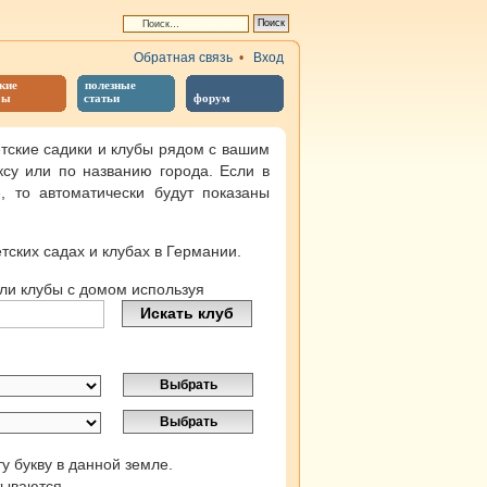
Обратная связь
•
Вход
кие
полезные
бы
статьи
форум
тские садики и клубы рядом с вашим
ксу или по названию города. Если в
 то автоматически будут показаны
тских садах и клубах в Германии.
или клубы с домом используя
у букву в данной земле.
тываются.