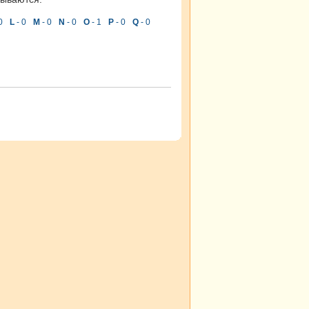
0
L
- 0
M
- 0
N
- 0
O
- 1
P
- 0
Q
- 0