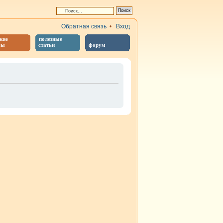
Обратная связь
•
Вход
кие
полезные
бы
статьи
форум