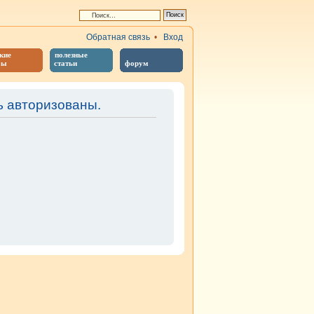
Обратная связь
•
Вход
кие
полезные
бы
статьи
форум
 авторизованы.