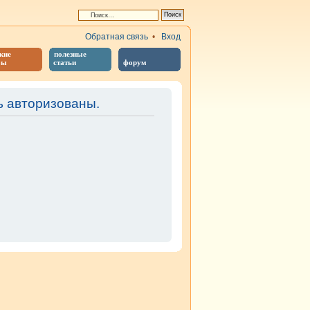
Обратная связь
•
Вход
кие
полезные
бы
статьи
форум
 авторизованы.