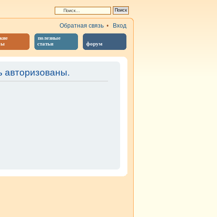
Обратная связь
•
Вход
кие
полезные
бы
статьи
форум
 авторизованы.