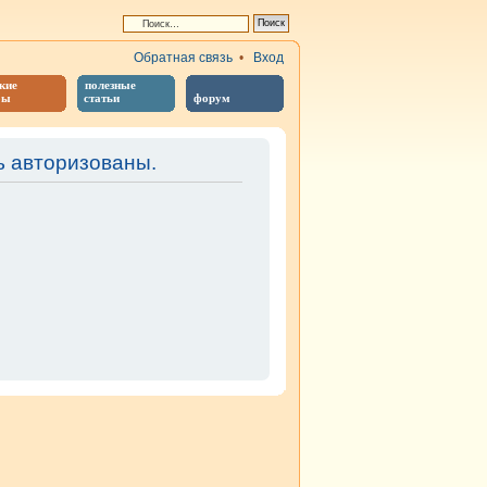
Обратная связь
•
Вход
кие
полезные
бы
статьи
форум
 авторизованы.