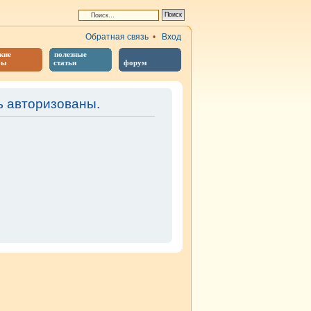
Обратная связь
•
Вход
кие
полезные
бы
статьи
форум
 авторизованы.