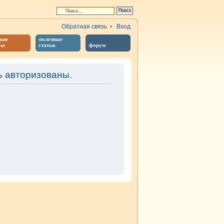
Обратная связь
•
Вход
кие
полезные
бы
статьи
форум
 авторизованы.