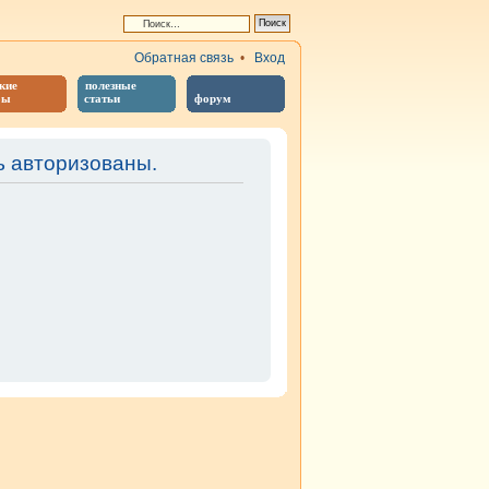
Обратная связь
•
Вход
кие
полезные
бы
статьи
форум
 авторизованы.