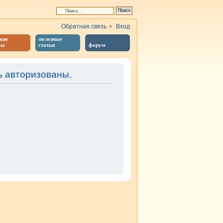
Обратная связь
•
Вход
кие
полезные
бы
статьи
форум
 авторизованы.