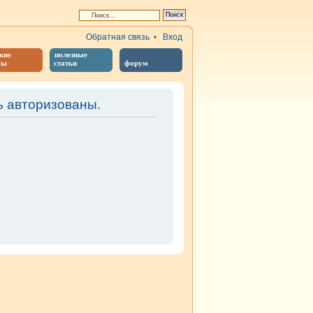
Обратная связь
•
Вход
кие
полезные
бы
статьи
форум
 авторизованы.