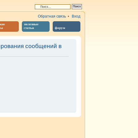
Обратная связь
•
Вход
кие
полезные
бы
статьи
форум
ирования сообщений в