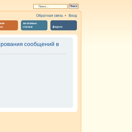
Обратная связь
•
Вход
кие
полезные
бы
статьи
форум
ирования сообщений в