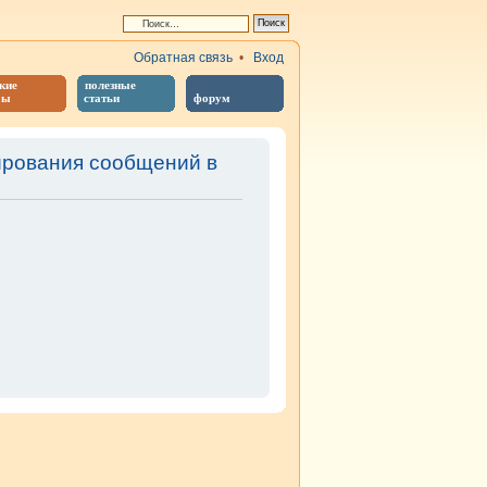
Обратная связь
•
Вход
кие
полезные
бы
статьи
форум
ирования сообщений в