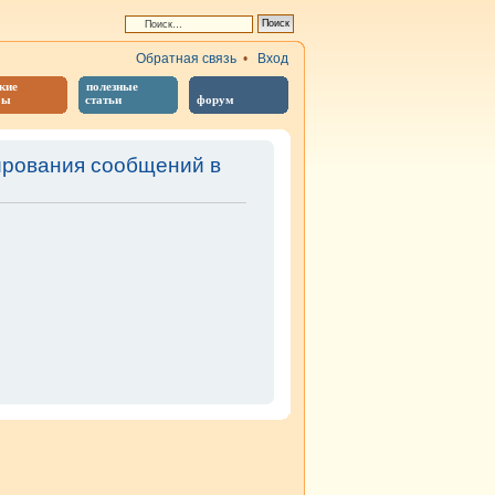
Обратная связь
•
Вход
кие
полезные
бы
статьи
форум
ирования сообщений в