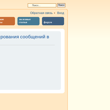
Обратная связь
•
Вход
кие
полезные
бы
статьи
форум
ирования сообщений в