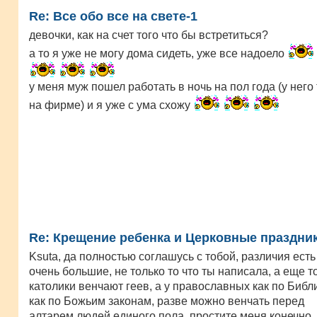
Re: Все обо все на свете-1
девочки, как на счет того что бы встретиться?
а то я уже не могу дома сидеть, уже все надоело
у меня муж пошел работать в ночь на пол года (у него 
на фирме) и я уже с ума схожу
Re: Крещение ребенка и Церковные праздник
Ksuta, да полностью соглашусь с тобой, различия есть
очень большие, не только то что ты написала, а еще т
католики венчают геев, а у православных как по Библ
как по Божьим законам, разве можно венчать перед
алтарем людей единого пола, простите меня конечно,