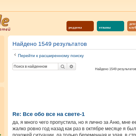
детс
роддома
отзывы
клу
Найдено 1549 результатов
Перейти к расширенному поиску
Поиск
Расширенный поиск
Найдено 1549 результато
Re: Все обо все на свете-1
да, я много чего пропустила, но я лично за Аню, мне е
жалко ровно год назад как раз в октябре месяце я был
похожей ситуации, да только беременная и злая, в ст
?