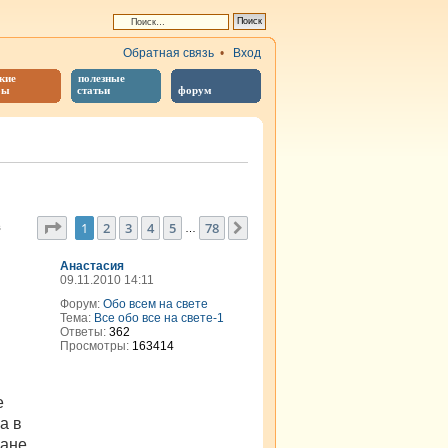
Обратная связь
•
Вход
кие
полезные
бы
статьи
форум
Страница
1
из
78
1
2
3
4
5
78
След.
в
…
Анастасия
09.11.2010 14:11
Форум:
Обо всем на свете
Тема:
Все обо все на свете-1
Ответы:
362
Просмотры:
163414
е
а в
ране