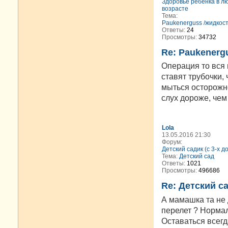
Здоровье ребенка в л
возрасте
Тема:
Paukenerguss /жидкост
Ответы:
24
Просмотры:
34732
Re: Paukenerg
Операция то вся 
ставят трубочки,
мыться осторожно
слух дороже, чем
Lola
13.05.2016 21:30
Форум:
Детский садик (с 3-х д
Тема:
Детский сад
Ответы:
1021
Просмотры:
496686
Re: Детский с
А мамашка та не 
перелет ? Норма
Оставаться всегд