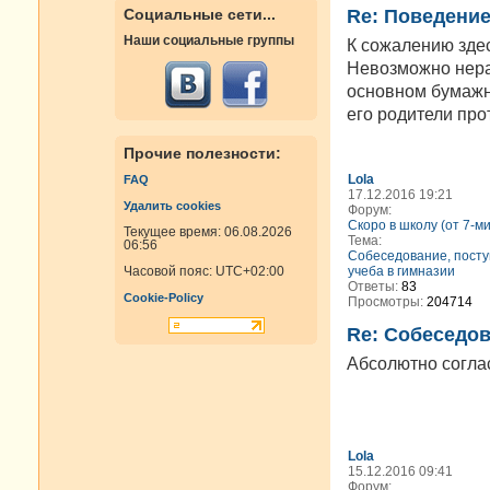
Re: Поведение
Социальные сети...
Наши социальные группы
К сожалению здес
Невозможно нерад
основном бумажно
его родители прот
Прочие полезности:
Lola
FAQ
17.12.2016 19:21
Удалить cookies
Форум:
Скоро в школу (от 7-м
Текущее время: 06.08.2026
Тема:
06:56
Cобеседование, посту
учеба в гимназии
Часовой пояс:
UTC+02:00
Ответы:
83
Cookie-Policy
Просмотры:
204714
Re: Cобеседов
Абсолютно соглас
Lola
15.12.2016 09:41
Форум: