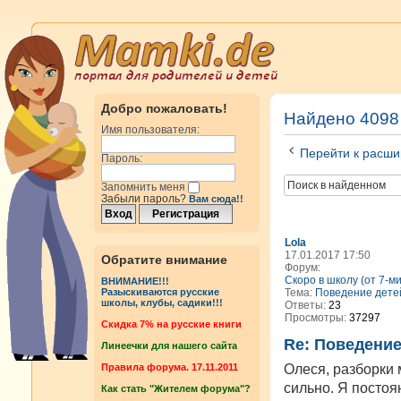
Добро пожаловать!
Найдено 4098
Имя пользователя:
Перейти к расши
Пароль:
Запомнить меня
Забыли пароль?
Вам сюда!!
Lola
17.01.2017 17:50
Обратите внимание
Форум:
Скоро в школу (от 7-м
ВНИМАНИЕ!!!
Тема:
Поведение дете
Разыскиваются русские
школы, клубы, садики!!!
Ответы:
23
Просмотры:
37297
Cкидка 7% на русские книги
Re: Поведение
Линеечки для нашего сайта
Олеся, разборки 
Правила форума. 17.11.2011
сильно. Я постоя
Как стать "Жителем форума"?