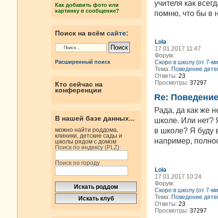
учителя как всег
Как добавить фото или
картинку в сообщение?
помню, что бы в 
Поиск на всём
сайте
:
Lola
17.01.2017 11:47
Форум:
Скоро в школу (от 7-м
Расширенный поиск
Тема:
Поведение дете
Ответы:
23
Просмотры:
37297
Кто сейчас на
конференции
Re: Поведение
Рада, да как же н
В нашей базе данных...
школе. Или нет? 
можно найти роддома,
в школе? Я буду 
клиники, детские сады и
например, полнос
школы рядом с домом
Поиск по индексу (PLZ):
Поиск по городу
Lola
17.01.2017 10:24
Форум:
Скоро в школу (от 7-м
Тема:
Поведение дете
Ответы:
23
Просмотры:
37297