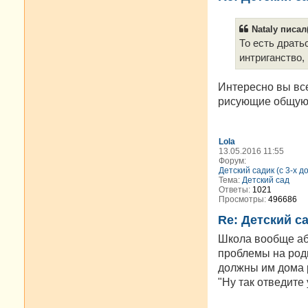
Nataly писал(
То есть дратьс
интриганство,
Интересно вы все
рисующие общую к
Lola
13.05.2016 11:55
Форум:
Детский садик (с 3-х д
Тема:
Детский сад
Ответы:
1021
Просмотры:
496686
Re: Детский с
Школа вообще абс
проблемы на роди
должны им дома р
"Ну так отведите 