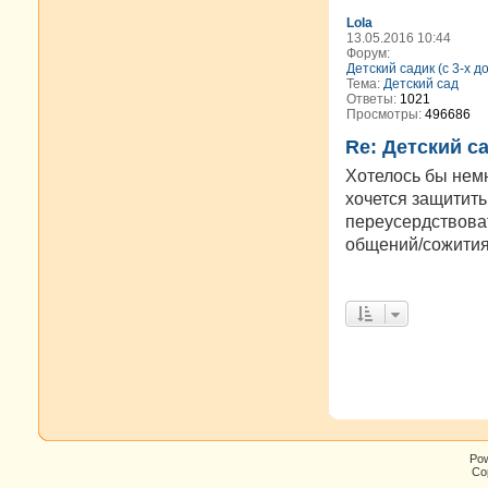
Lola
13.05.2016 10:44
Форум:
Детский садик (с 3-х д
Тема:
Детский сад
Ответы:
1021
Просмотры:
496686
Re: Детский с
Хотелось бы немн
хочется защитить
переусердствоват
общений/сожития 
Po
Cop