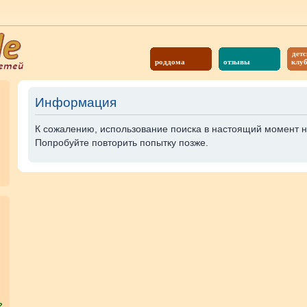
детс
роддома
отзывы
клу
Информация
К сожалению, использование поиска в настоящий момент 
Попробуйте повторить попытку позже.
?