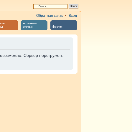
Обратная связь
•
Вход
кие
полезные
бы
статьи
форум
невозможно. Сервер перегружен.