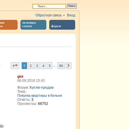
Обратная связь
•
Вход
кие
полезные
бы
статьи
форум
Страница
1
из
80
1
2
3
4
5
80
След.
т
…
gkir
06.09.2018 15:42
Форум:
Куплю-продам
Тема:
Покупка квартиры в Кельне
Ответы:
3
Просмотры:
68752
бо