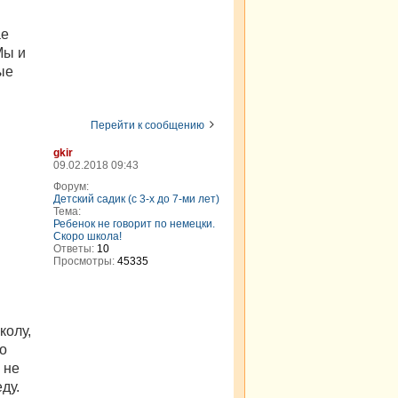
ае
Мы и
ые
Перейти к сообщению
gkir
09.02.2018 09:43
Форум:
Детский садик (с 3-х до 7-ми лет)
Тема:
Ребенок не говорит по немецки.
Скоро школа!
Ответы:
10
Просмотры:
45335
колу,
ко
 не
ду.