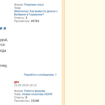
Форум:
Покупкин опыт
Тема:
Webmoney. Как вывести деньги с
Вебмани в Германию?
Ответы:
3
Просмотры:
45763
и в
ypal,
тся
огда
чку,
Перейти к сообщению
gkir
23.05.2018 19:13
Форум:
Работа форума
Тема:
Новая политика GDPR
Ответы:
0
Просмотры:
15168