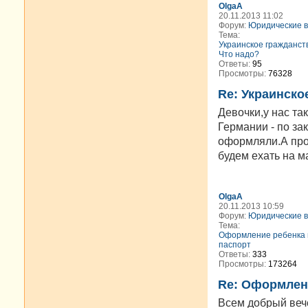
OlgaA
20.11.2013 11:02
Форум:
Юридические 
Тема:
Украинское гражданств
Что надо?
Ответы:
95
Просмотры:
76328
Re: Украинско
Девочки,у нас та
Германии - по за
оформляли.А про
будем ехать на м
OlgaA
20.11.2013 10:59
Форум:
Юридические 
Тема:
Оформление ребенка в
паспорт
Ответы:
333
Просмотры:
173264
Re: Оформлени
Всем добрый вечер