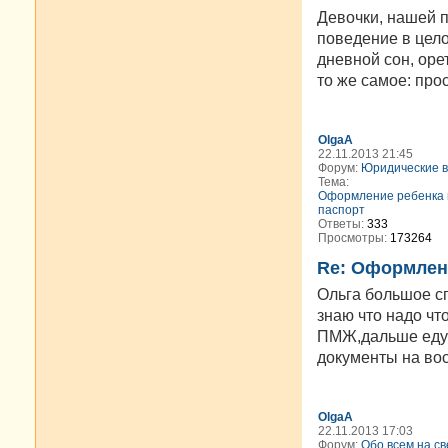
Девочки, нашей п
поведение в цело
дневной сон, оре
то же самое: прос
OlgaA
22.11.2013 21:45
Форум:
Юридические 
Тема:
Оформление ребенка в
паспорт
Ответы:
333
Просмотры:
173264
Re: Оформлени
Ольга большое сп
знаю что надо чт
ПМЖ,дальше еду 
документы на вос
OlgaA
22.11.2013 17:03
Форум:
Обо всем на св