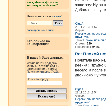
Как добавить фото или
чаще :cry: Ну он 
картинку в сообщение?
Добавлено спустя 
Поиск на всём
сайте
:
OlgaA
29.11.2013 11:57
Форум:
Расширенный поиск
Первые дни после род
(груднички)
Тема:
Плохой ночной с
Кто сейчас на
Ответы:
129
конференции
Просмотры:
94469
Re: Плохой но
В нашей базе данных...
Почитала вас- не
можно найти роддома,
реенка : "трудно
клиники, детские сады и
школы рядом с домом
весело, а после 
Поиск по индексу (PLZ):
двойню=р Ну чтоб 
Поиск по городу
OlgaA
29.11.2013 11:54
Форум:
Первые дни после род
(груднички)
Тема:
Подгузники