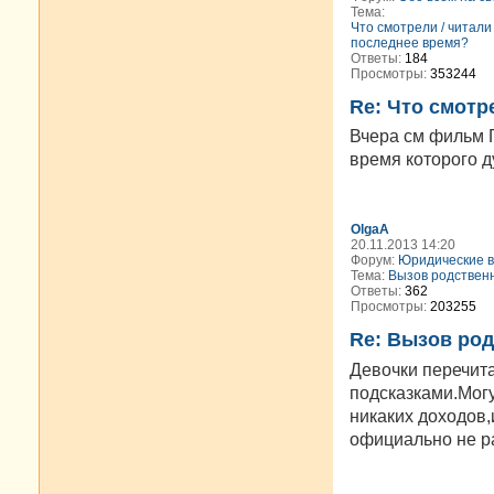
Тема:
Что смотрели / читали
последнее время?
Ответы:
184
Просмотры:
353244
Re: Что смотр
Вчера см фильм Г
время которого 
OlgaA
20.11.2013 14:20
Форум:
Юридические 
Тема:
Вызов родствен
Ответы:
362
Просмотры:
203255
Re: Вызов ро
Девочки перечитал
подсказками.Могу
никаких доходов,
официально не ра