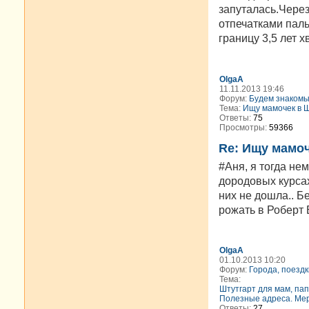
запуталась.Через
отпечатками паль
границу 3,5 лет х
OlgaA
11.11.2013 19:46
Форум:
Будем знакомы
Тема:
Ищу мамочек в 
Ответы:
75
Просмотры:
59366
Re: Ищу мамоч
#Аня, я тогда не
дородовых курсах
них не дошла.. Б
рожать в Роберт 
OlgaA
01.10.2013 10:20
Форум:
Города, поездк
Тема:
Штутгарт для мам, пап
Полезные адреса. Ме
Ответы:
27