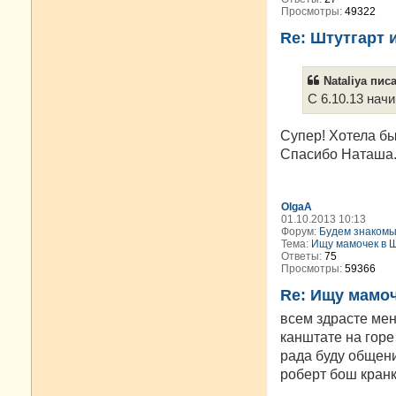
Просмотры:
49322
Re: Штутгарт 
Nataliya писа
С 6.10.13 нач
Супер! Хотела бы
Спасибо Наташа
OlgaA
01.10.2013 10:13
Форум:
Будем знакомы
Тема:
Ищу мамочек в 
Ответы:
75
Просмотры:
59366
Re: Ищу мамоч
всем здрасте мен
канштате на гор
рада буду общен
роберт бош кранке