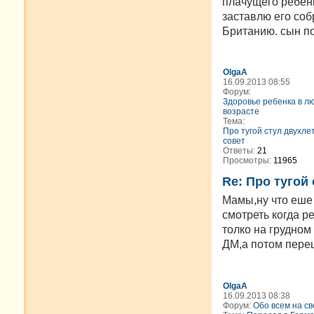
плачущего ребенка
заставлю его собр
Британию. сын пош
OlgaA
16.09.2013 08:55
Форум:
Здоровье ребенка в л
возрасте
Тема:
Про тугой стул двухле
совет
Ответы:
21
Просмотры:
11965
Re: Про тугой
Мамы,ну что еше 
смотреть когда р
толко на грудном
ДМ,а потом переш
OlgaA
16.09.2013 08:38
Форум:
Обо всем на св