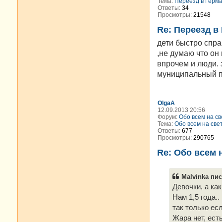
Тема:
Переезд в Герм
Ответы:
34
Просмотры:
21548
Re: Переезд в
дети быстро спр
,не думаю что он
впрочем и люди. 
муниципальный по
OlgaA
12.09.2013 20:56
Форум:
Обо всем на св
Тема:
Обо всем на свет
Ответы:
677
Просмотры:
290765
Re: Обо всем н
Malvinka пис
Девочки, а ка
Нам 1,5 года.
так только ес
Жара нет, ест