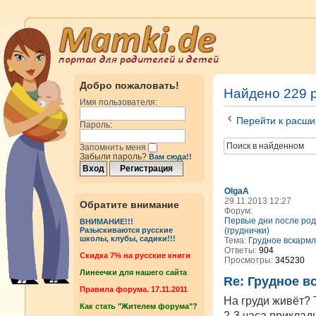
Добро пожаловать!
Найдено 229 
Имя пользователя:
Перейти к расши
Пароль:
Запомнить меня
Забыли пароль?
Вам сюда!!
OlgaA
29.11.2013 12:27
Обратите внимание
Форум:
Первые дни после род
ВНИМАНИЕ!!!
(груднички)
Разыскиваются русские
школы, клубы, садики!!!
Тема:
Грудное вскарм
Ответы:
904
Cкидка 7% на русские книги
Просмотры:
345230
Линеечки для нашего сайта
Re: Грудное в
Правила форума. 17.11.2011
На груди живёт? 
Как стать "Жителем форума"?
2-3 часа приклад