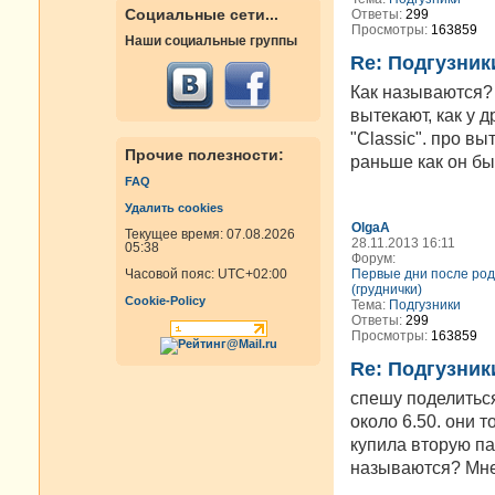
Социальные сети...
Ответы:
299
Просмотры:
163859
Наши социальные группы
Re: Подгузник
Как называются? 
вытекают, как у 
"Classic". про вы
Прочие полезности:
раньше как он был
FAQ
Удалить cookies
OlgaA
Текущее время: 07.08.2026
28.11.2013 16:11
05:38
Форум:
Первые дни после род
Часовой пояс:
UTC+02:00
(груднички)
Cookie-Policy
Тема:
Подгузники
Ответы:
299
Просмотры:
163859
Re: Подгузник
спешу поделиться
около 6.50. они 
купила вторую па
называются? Мне 