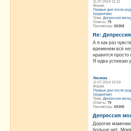
11.07.2014 11:11
Форум:
Первые дни после род
(груднички)
Тема:
Депрессия моло
Ответы:
79
Просмотры:
68368
Re: Депресси
А я как раз чувс
временем всё неу
нравится просто 
Я едва успеваю у
Лисичка
11.07.2014 10:50
Форум:
Первые дни после род
(груднички)
Тема:
Депрессия моло
Ответы:
79
Просмотры:
68368
Депрессия мо
Дорогие мамочки,
больше нет.. Мое