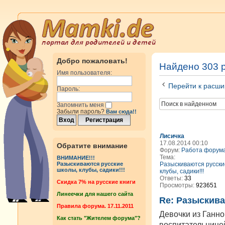
Добро пожаловать!
Найдено 303 
Имя пользователя:
Перейти к расши
Пароль:
Запомнить меня
Забыли пароль?
Вам сюда!!
Лисичка
17.08.2014 00:10
Обратите внимание
Форум:
Работа форум
Тема:
ВНИМАНИЕ!!!
Разыскиваются русски
Разыскиваются русские
школы, клубы, садики!!!
клубы, садики!!!
Ответы:
33
Cкидка 7% на русские книги
Просмотры:
923651
Линеечки для нашего сайта
Re: Разыскива
Правила форума. 17.11.2011
Девочки из Ганно
Как стать "Жителем форума"?
воспитательнице