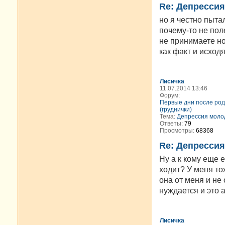
Re: Депресси
но я честно пыта
почему-то не пол
не принимаете но
как факт и исходя
Лисичка
11.07.2014 13:46
Форум:
Первые дни после род
(груднички)
Тема:
Депрессия моло
Ответы:
79
Просмотры:
68368
Re: Депресси
Ну а к кому еще 
ходит? У меня то
она от меня и не 
нуждается и это а
Лисичка