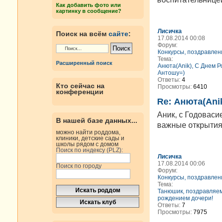
Как добавить фото или
картинку в сообщение?
Лисичка
Поиск на всём
сайте
:
17.08.2014 00:08
Форум:
Конкурсы, поздравлени
Тема:
Расширенный поиск
Анюта(Anik), С Днем 
Антошу=)
Ответы:
4
Кто сейчас на
Просмотры:
6410
конференции
Re: Анюта(Ani
Аник, с Годовасие
В нашей базе данных...
важные открытия!
можно найти роддома,
клиники, детские сады и
школы рядом с домом
Поиск по индексу (PLZ):
Лисичка
17.08.2014 00:06
Поиск по городу
Форум:
Конкурсы, поздравлени
Тема:
Танюшик, поздравляем
рождением дочери!
Ответы:
7
Просмотры:
7975