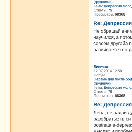
(груднички)
Тема:
Депрессия моло
Ответы:
79
Просмотры:
68368
Re: Депресси
Не обращай внима
научился, а потом
совсем другайа п
развивается по-р
Лисичка
12.07.2014 12:58
Форум:
Первые дни после род
(груднички)
Тема:
Депрессия моло
Ответы:
79
Просмотры:
68368
Re: Депресси
Лена, не падай д
разобраться в сит
postnatale-depres
мыслях и проблем