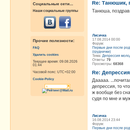
Re: Танюшик, 
Социальные сети...
Танюша, поздравл
Наши социальные группы
Лисичка
17.08.2014 00:00
Прочие полезности:
Форум:
Первые дни после род
FAQ
(груднички)
Удалить cookies
Тема:
Депрессия моло
Ответы:
79
Текущее время: 09.08.2026
Просмотры:
68368
01:44
Re: Депресси
Часовой пояс:
UTC+02:00
Cookie-Policy
Дааааа. ...почита
депрессия, то чт
ж вообще без сна
судя по мне и муж
Лисичка
16.08.2014 23:44
Форум:
Первые дни после род