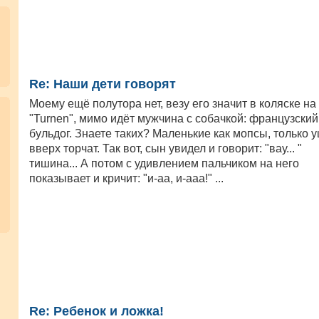
Re: Наши дети говорят
Моему ещё полутора нет, везу его значит в коляске на
"Turnen", мимо идёт мужчина с собачкой: французский
бульдог. Знаете таких? Маленькие как мопсы, только 
вверх торчат. Так вот, сын увидел и говорит: "вау... "
тишина... А потом с удивлением пальчиком на него
показывает и кричит: "и-аа, и-ааа!" ...
Re: Ребенок и ложка!