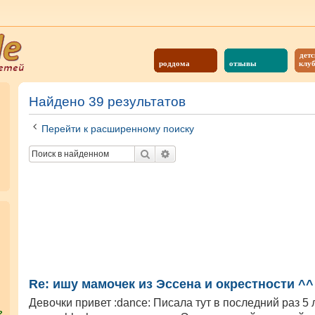
детс
роддома
отзывы
клу
Найдено 39 результатов
Перейти к расширенному поиску
Поиск
Расширенный поиск
Re: ишу мамочек из Эссена и окрестности ^^
Девочки привет :dance: Писала тут в последний раз 5 
?