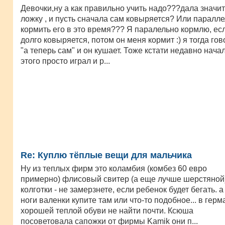
Девочки,ну а как правильно учить надо???дала значит
ложку , и пусть сначала сам ковыряется? Или паралл
кормить его в это время??? Я паралельно кормлю, ес
долго ковыряется, потом он меня кормит :) я тогда гов
"а теперь сам" и он кушает. Тоже кстати недавно начал
этого просто играл и р...
Re: Куплю тёплые вещи для мальчика
Ну из теплых фирм это коламбия (комбез 60 евро
примерно) флисовый свитер (а еще лучше шерстяной
колготки - не замерзнете, если ребенок будет бегать. а
ноги валенки купите там или что-то подобное... в гер
хорошей теплой обуви не найти почти. Ксюша
посоветовала сапожки от фирмы Kamik они п...