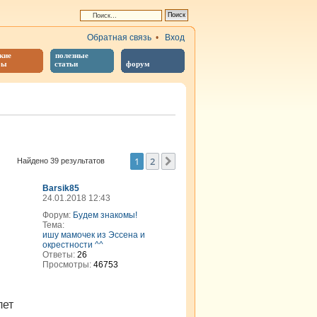
Обратная связь
•
Вход
кие
полезные
бы
статьи
форум
1
2
След.
Найдено 39 результатов
Barsik85
24.01.2018 12:43
Форум:
Будем знакомы!
Тема:
ишу мамочек из Эссена и
окрестности ^^
Ответы:
26
Просмотры:
46753
лет