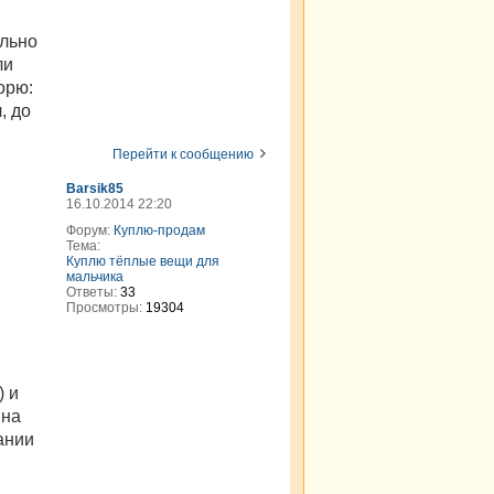
ельно
ли
орю:
, до
Перейти к сообщению
Barsik85
16.10.2014 22:20
Форум:
Куплю-продам
Тема:
Куплю тёплые вещи для
мальчика
Ответы:
33
Просмотры:
19304
) и
 на
мании