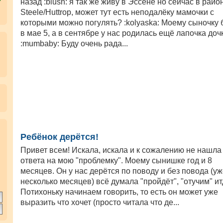
назад :blush: я так же живу в Эссене но сейчас в райо
Steele/Huttrop, может тут есть неподалёку мамочки с
которыми можно погулять? :kolyaska: Моему сыночку 
в мае 5, а в сентябре у нас родилась ещё лапочка доч
:mumbaby: Буду очень рада...
.
Ребёнок дерётся!
Привет всем! Искала, искала и к сожалению не нашла
ответа на мою "проблемку". Моему сынишке год и 8
месяцев. Он у нас дерётся по поводу и без повода (у
несколько месяцев) всё думала "пройдёт", "отучим" ит
Потихоньку начинаем говорить, то есть он может уже
выразить что хочет (просто читала что де...