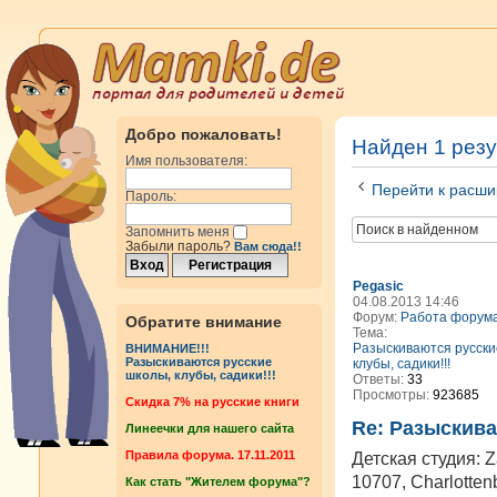
Добро пожаловать!
Найден 1 резу
Имя пользователя:
Перейти к расши
Пароль:
Запомнить меня
Забыли пароль?
Вам сюда!!
Pegasic
04.08.2013 14:46
Форум:
Работа форум
Обратите внимание
Тема:
Разыскиваются русски
ВНИМАНИЕ!!!
Разыскиваются русские
клубы, садики!!!
школы, клубы, садики!!!
Ответы:
33
Просмотры:
923685
Cкидка 7% на русские книги
Re: Разыскива
Линеечки для нашего сайта
Правила форума. 17.11.2011
Детская студия: Za
10707, Charlotten
Как стать "Жителем форума"?