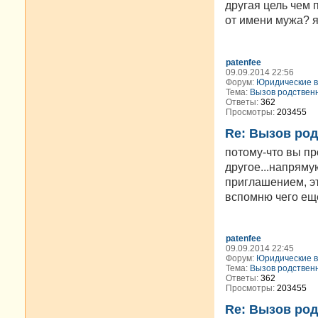
другая цель чем 
от имени мужа? я 
patenfee
09.09.2014 22:56
Форум:
Юридические 
Тема:
Вызов родствен
Ответы:
362
Просмотры:
203455
Re: Вызов ро
потому-что вы п
другое...напряму
приглашением, эт
вспомню чего ещё
patenfee
09.09.2014 22:45
Форум:
Юридические 
Тема:
Вызов родствен
Ответы:
362
Просмотры:
203455
Re: Вызов ро