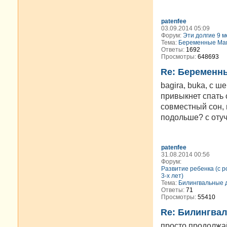
patenfee
03.09.2014 05:09
Форум:
Эти долгие 9 м
Тема:
Беременные Мам
Ответы:
1692
Просмотры:
648693
Re: Беременн
bagira, buka, с 
привыкнет спать 
совместный сон, 
подольше? с отуч
patenfee
31.08.2014 00:56
Форум:
Развитие ребенка (с 
3-х лет)
Тема:
Билингвальные 
Ответы:
71
Просмотры:
55410
Re: Билингва
просто продолжай