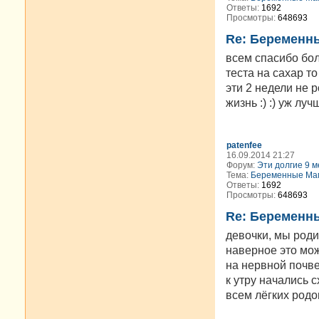
Ответы:
1692
Просмотры:
648693
Re: Беременн
всем спасибо бол
теста на сахар т
эти 2 недели не 
жизнь :) :) уж лу
patenfee
16.09.2014 21:27
Форум:
Эти долгие 9 м
Тема:
Беременные Мам
Ответы:
1692
Просмотры:
648693
Re: Беременн
девочки, мы роди
наверное это мо
на нервной почве
к утру начались с
всем лёгких родо