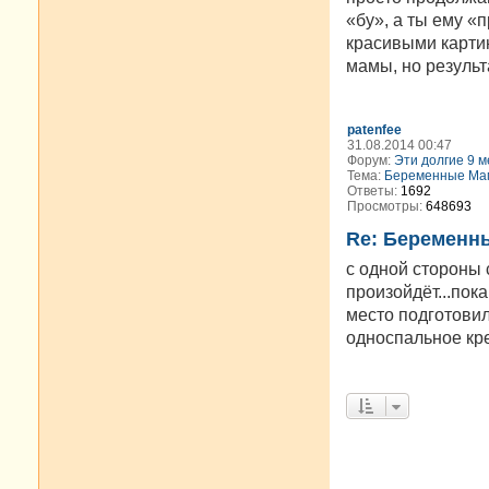
«бу», а ты ему «
красивыми картин
мамы, но результа
patenfee
31.08.2014 00:47
Форум:
Эти долгие 9 м
Тема:
Беременные Мам
Ответы:
1692
Просмотры:
648693
Re: Беременн
с одной стороны 
произойдёт...пок
место подготовил
односпальное кре