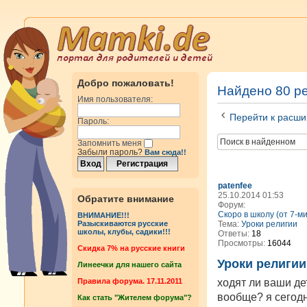
Добро пожаловать!
Найдено 80 р
Имя пользователя:
Перейти к расши
Пароль:
Запомнить меня
Забыли пароль?
Вам сюда!!
patenfee
25.10.2014 01:53
Обратите внимание
Форум:
Скоро в школу (от 7-м
ВНИМАНИЕ!!!
Тема:
Уроки религии
Разыскиваются русские
школы, клубы, садики!!!
Ответы:
18
Просмотры:
16044
Cкидка 7% на русские книги
Уроки религии
Линеечки для нашего сайта
ходят ли ваши де
Правила форума. 17.11.2011
вообще? я сегодн
Как стать "Жителем форума"?