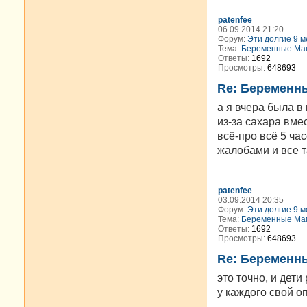
patenfee
06.09.2014 21:20
Форум:
Эти долгие 9 м
Тема:
Беременные Мам
Ответы:
1692
Просмотры:
648693
Re: Беременн
а я вчера была в
из-за сахара вмес
всё-про всё 5 ча
жалобами и все та
patenfee
03.09.2014 20:35
Форум:
Эти долгие 9 м
Тема:
Беременные Мам
Ответы:
1692
Просмотры:
648693
Re: Беременн
это точно, и дети
у каждого свой оп