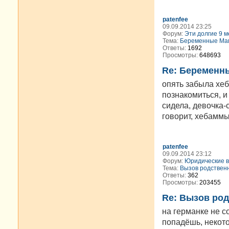
patenfee
09.09.2014 23:25
Форум:
Эти долгие 9 м
Тема:
Беременные Мам
Ответы:
1692
Просмотры:
648693
Re: Беременн
опять забыла хеб
познакомиться, и
сидела, девочка-
говорит, хебаммы 
patenfee
09.09.2014 23:12
Форум:
Юридические 
Тема:
Вызов родствен
Ответы:
362
Просмотры:
203455
Re: Вызов ро
на германке не с
попадёшь, некото