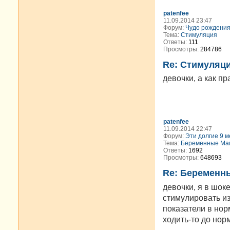
patenfee
11.09.2014 23:47
Форум:
Чудо рождени
Тема:
Стимуляция
Ответы:
111
Просмотры:
284786
Re: Стимуляц
девочки, а как п
patenfee
11.09.2014 22:47
Форум:
Эти долгие 9 м
Тема:
Беременные Мам
Ответы:
1692
Просмотры:
648693
Re: Беременн
девочки, я в шок
стимулировать из
показатели в норм
ходить-то до нор