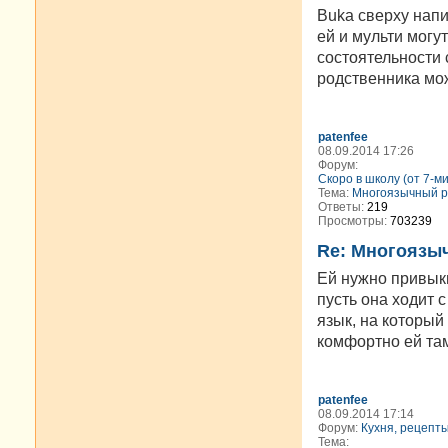
Buka сверху напи
ей и мульти мог
состоятельности 
родственника мож
patenfee
08.09.2014 17:26
Форум:
Скоро в школу (от 7-м
Тема:
Многоязычный р
Ответы:
219
Просмотры:
703239
Re: Многоязы
Ей нужно привыкн
пусть она ходит с
язык, на который
комфортно ей там 
patenfee
08.09.2014 17:14
Форум:
Кухня, рецепт
Тема: