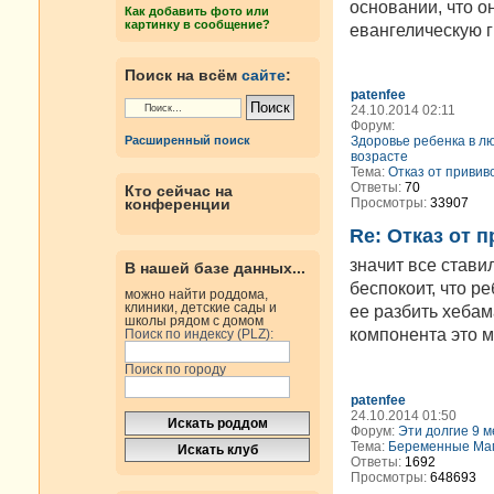
основании, что о
Как добавить фото или
картинку в сообщение?
евангелическую г
Поиск на всём
сайте
:
patenfee
24.10.2014 02:11
Форум:
Здоровье ребенка в л
Расширенный поиск
возрасте
Тема:
Отказ от прививо
Ответы:
70
Кто сейчас на
Просмотры:
33907
конференции
Re: Отказ от 
значит все став
В нашей базе данных...
беспокоит, что р
можно найти роддома,
клиники, детские сады и
ее разбить хебам
школы рядом с домом
компонента это мн
Поиск по индексу (PLZ):
Поиск по городу
patenfee
24.10.2014 01:50
Форум:
Эти долгие 9 м
Тема:
Беременные Мам
Ответы:
1692
Просмотры:
648693