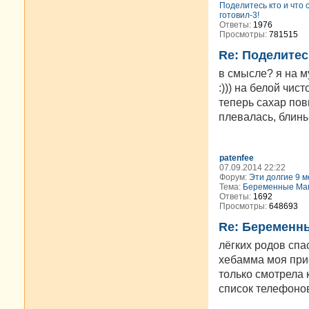
Поделитесь кто и что 
готовил-3!
Ответы:
1976
Просмотры:
781515
Re: Поделитесь
в смысле? я на м
:))) на белой чис
теперь сахар пов
плевалась, блины
patenfee
07.09.2014 22:22
Форум:
Эти долгие 9 м
Тема:
Беременные Мам
Ответы:
1692
Просмотры:
648693
Re: Беременн
лёгких родов спа
хебамма моя прие
только смотрела 
список телефонов