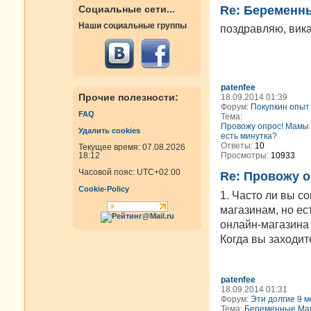
Re: Беременн
Социальные сети...
Наши социальные группы
поздравляю, вика
patenfee
Прочие полезности:
18.09.2014 01:39
Форум:
Покупкин опыт
FAQ
Тема:
Провожу опрос! Мамы 
Удалить cookies
есть минутка?
Ответы:
10
Текущее время: 07.08.2026
Просмотры:
10933
18:12
Часовой пояс:
UTC+02:00
Re: Провожу о
Cookie-Policy
1. Часто ли вы с
магазинам, но ес
онлайн-магазина 
Когда вы заходите
patenfee
18.09.2014 01:31
Форум:
Эти долгие 9 м
Тема:
Беременные Мам