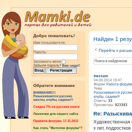
Добро пожаловать!
Найден 1 резу
Имя пользователя:
Перейти к расши
Пароль:
Запомнить меня
Забыли пароль?
Вам сюда!!
Inessam
04.09.2014 19:47
Форум:
Работа форум
Обратите внимание
Тема:
Разыскиваются русски
ВНИМАНИЕ!!!
Разыскиваются русские
клубы, садики!!!
школы, клубы, садики!!!
Ответы:
33
Просмотры:
923393
Cкидка 7% на русские книги
Re: Разыскива
Линеечки для нашего сайта
Правила форума. 17.11.2011
Художественная с
х лет, подростко
Как стать "Жителем форума"?