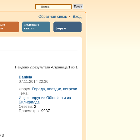
Обратная связь
•
Вход
кие
полезные
бы
статьи
форум
Найдено 2 результата •Страница
1
из
1
Daniela
07.11.2014 22:36
Форум:
Города, поездки, встречи
Тема:
Ищю подруг из Gütersloh и из
Билифилда
Ответы:
2
Просмотры:
9937
ии.