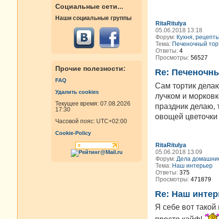
Социальные сети...
Наши социальные группы
RitaRitulya
05.06.2018 13:18
Форум:
Кухня, рецепт
Тема:
Печеночный тор
Ответы:
4
Просмотры:
56527
Прочие полезности:
Re: Печеночны
FAQ
Сам тортик делаю
Удалить cookies
лучком и морковк
Текущее время: 07.08.2026
праздник делаю,
17:30
овощей цветочки 
Часовой пояс:
UTC+02:00
Cookie-Policy
RitaRitulya
05.06.2018 13:09
Форум:
Дела домашни
Тема:
Наш интерьер
Ответы:
375
Просмотры:
471879
Re: Наш интер
Я себе вот такой