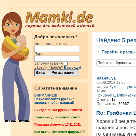
Добро пожаловать!
Найдено 5 ре
Имя пользователя:
Перейти к расши
Пароль:
Запомнить меня
Забыли пароль?
Вам сюда!!
RitaRitulya
05.06.2018 13:26
Форум:
Кухня, рецепт
Обратите внимание
Тема:
Грибочки Шампиньоны 
ВНИМАНИЕ!!!
Разыскиваются русские
Ответы:
18
школы, клубы, садики!!!
Просмотры:
50667
Cкидка 7% на русские книги
Re: Грибочки 
Линеечки для нашего сайта
Хороший рецептик
Правила форума. 17.11.2011
шампиньонов. На
Как стать "Жителем форума"?
готовите над угл