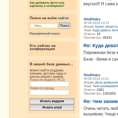
Как добавить фото или
вкусно!!! Я сама 
картинку в сообщение?
Поиск на всём
сайте
:
RitaRitulya
05.06.2018 13:23
Форум:
Кухня, рецепт
Тема:
Куда девать бел
Расширенный поиск
Ответы:
14
Просмотры:
35431
Re: Куда дева
Кто сейчас на
конференции
Пироженки безе м
Безе - белки и с
В нашей базе данных...
можно найти роддома,
клиники, детские сады и
RitaRitulya
школы рядом с домом
05.06.2018 13:21
Поиск по индексу (PLZ):
Форум:
Дела домашни
Тема:
Чем занимаемся
Поиск по городу
Ответы:
2361
Просмотры:
1201653
Re: Чем зани
Очень читать лю
вышиваю. Чаще к