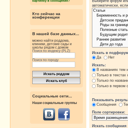
Выберите форум или
картинку в сообщение?
автоматически, есл
Кто сейчас на
конференции
В нашей базе данных...
можно найти роддома,
клиники, детские сады и
школы рядом с домом
Поиск по индексу (PLZ):
Искать в подфорум
Да
Нет
Поиск по городу
Искать:
В названиях тем 
Только в текстах
Только по назван
Только в первом
Социальные сети...
Показывать резуль
Наши социальные группы
Сообщения
Те
Поле сортировки:
Искать сообщения 