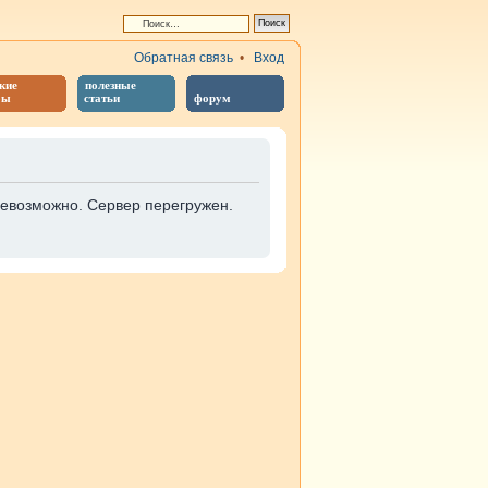
Обратная связь
•
Вход
кие
полезные
бы
статьи
форум
невозможно. Сервер перегружен.