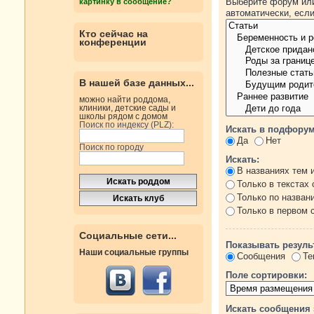
Выберите форум или
картинку в сообщение?
автоматически, есл
Кто сейчас на
конференции
В нашей базе данных...
можно найти роддома,
клиники, детские сады и
школы рядом с домом
Поиск по индексу (PLZ):
Искать в подфорум
Да
Нет
Поиск по городу
Искать:
В названиях тем 
Только в текстах
Только по назван
Только в первом
Социальные сети...
Показывать резуль
Наши социальные группы
Сообщения
Те
Поле сортировки:
Искать сообщения 