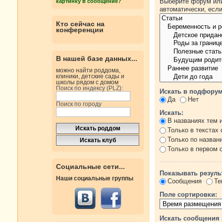
Выберите форум или
картинку в сообщение?
автоматически, есл
Кто сейчас на
конференции
В нашей базе данных...
можно найти роддома,
клиники, детские сады и
школы рядом с домом
Поиск по индексу (PLZ):
Искать в подфорум
Да
Нет
Поиск по городу
Искать:
В названиях тем 
Только в текстах
Только по назван
Только в первом
Социальные сети...
Показывать резуль
Наши социальные группы
Сообщения
Те
Поле сортировки:
Искать сообщения 