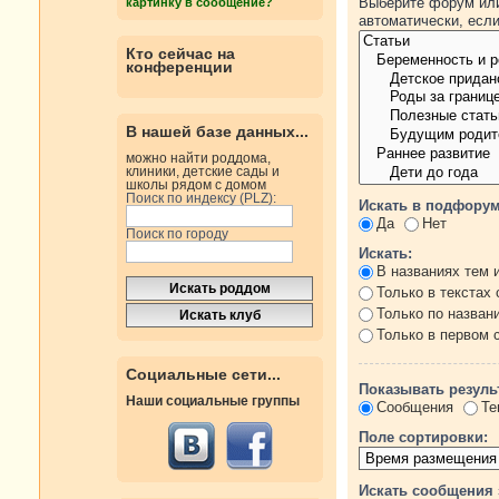
Выберите форум или
картинку в сообщение?
автоматически, есл
Кто сейчас на
конференции
В нашей базе данных...
можно найти роддома,
клиники, детские сады и
школы рядом с домом
Поиск по индексу (PLZ):
Искать в подфорум
Да
Нет
Поиск по городу
Искать:
В названиях тем 
Только в текстах
Только по назван
Только в первом
Социальные сети...
Показывать резуль
Наши социальные группы
Сообщения
Те
Поле сортировки:
Искать сообщения 