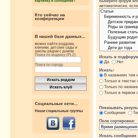
Выберите форум или
картинку в сообщение?
автоматически, есл
Кто сейчас на
конференции
В нашей базе данных...
можно найти роддома,
клиники, детские сады и
школы рядом с домом
Поиск по индексу (PLZ):
Искать в подфорум
Да
Нет
Поиск по городу
Искать:
В названиях тем 
Только в текстах
Только по назван
Только в первом
Социальные сети...
Показывать резуль
Наши социальные группы
Сообщения
Те
Поле сортировки:
Искать сообщения 