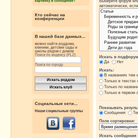
Выберите форум или
картинку в сообщение?
автоматически, есл
Кто сейчас на
конференции
В нашей базе данных...
можно найти роддома,
клиники, детские сады и
школы рядом с домом
Поиск по индексу (PLZ):
Искать в подфорум
Да
Нет
Поиск по городу
Искать:
В названиях тем 
Только в текстах
Только по назван
Только в первом
Социальные сети...
Показывать резуль
Наши социальные группы
Сообщения
Те
Поле сортировки:
Искать сообщения 